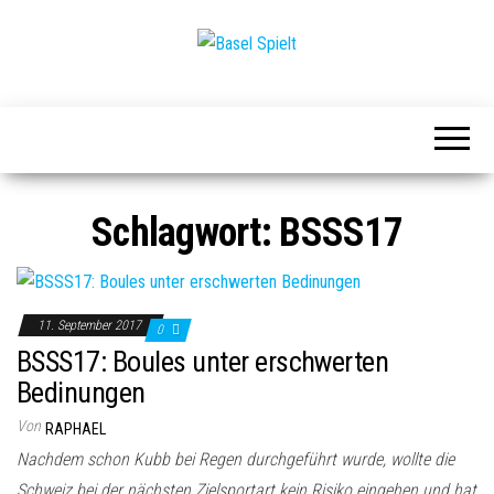
Basel
Spielt
Schlagwort:
BSSS17
11. September 2017
0
BSSS17: Boules unter erschwerten
Bedinungen
Von
RAPHAEL
Nachdem schon Kubb bei Regen durchgeführt wurde, wollte die
Schweiz bei der nächsten Zielsportart kein Risiko eingehen und hat