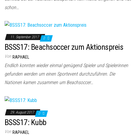
schon…
11. September 2017
0
BSSS17: Beachsoccer zum Aktionspreis
Von
RAPHAEL
Endlich konnten wieder einmal genügend Spieler und Spielerinnen
gefunden werden um einen Sportevent durchzuführen. Die
Nationen kamen zusammen um Beachsoccer…
29. August 2017
0
BSSS17: Kubb
Von
RAPHAEL