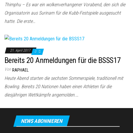
Thimphu – Es war ein wolkenverhangener Vorabend, den sich die
Organisatorin aus Surinam für die Kubb-Festspiele ausgesucht
hatte. Die erste…
21. April 2017
0
Bereits 20 Anmeldungen für die BSSS17
Von
RAPHAEL
Heute Abend starten die sechsten Sommerspiele, traditionell mit
Bowling. Bereits 20 Nationen haben einen Athleten für die
diesjährigen Wettkämpfe angemolden.…
NEWS ABONNIEREN