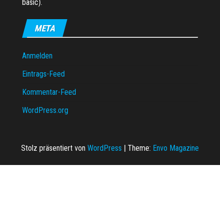
basic).
META
Anmelden
Eintrags-Feed
Kommentar-Feed
WordPress.org
Stolz präsentiert von
WordPress
|
Theme:
Envo Magazine