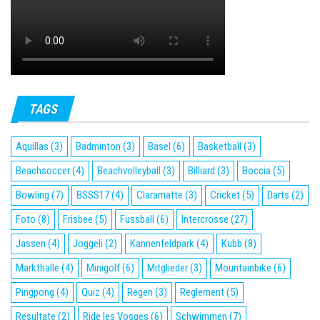
TAGS
Aquillas
(3)
Badminton
(3)
Basel
(6)
Basketball
(3)
Beachsoccer
(4)
Beachvolleyball
(3)
Billiard
(3)
Boccia
(5)
Bowling
(7)
BSSS17
(4)
Claramatte
(3)
Cricket
(5)
Darts
(2)
Foto
(8)
Frisbee
(5)
Fussball
(6)
Intercrosse
(27)
Jassen
(4)
Joggeli
(2)
Kannenfeldpark
(4)
Kubb
(8)
Markthalle
(4)
Minigolf
(6)
Mitglieder
(3)
Mountainbike
(6)
Pingpong
(4)
Quiz
(4)
Regen
(3)
Reglement
(5)
Resultate
(2)
Ride les Vosges
(6)
Schwimmen
(7)