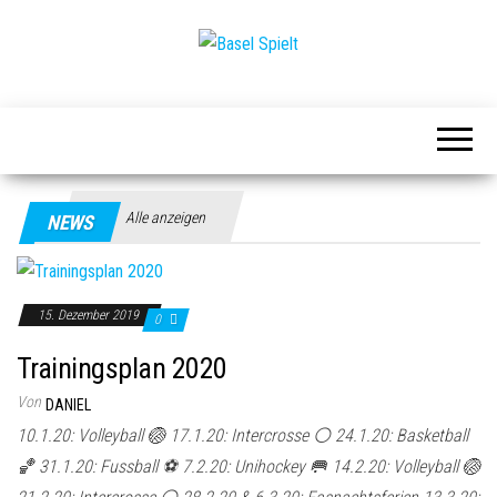
Basel
Spielt
Alle anzeigen
NEWS
15. Dezember 2019
0
Trainingsplan 2020
Von
DANIEL
10.1.20: Volleyball 🏐 17.1.20: Intercrosse ⚪️ 24.1.20: Basketball
🏀 31.1.20: Fussball ⚽️ 7.2.20: Unihockey 🥅 14.2.20: Volleyball 🏐