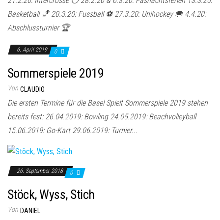
21.2.20: Intercrosse ⚪️ 28.2.20 & 6.3.20: Fasnachtsferien 13.3.20:
Basketball 🏀 20.3.20: Fussball ⚽️ 27.3.20: Unihockey 🥅 4.4.20:
Abschlussturnier 🏆
6. April 2019
0
Sommerspiele 2019
Von
CLAUDIO
Die ersten Termine für die Basel Spielt Sommerspiele 2019 stehen
bereits fest: 26.04.2019: Bowling 24.05.2019: Beachvolleyball
15.06.2019: Go-Kart 29.06.2019: Turnier...
26. September 2018
0
Stöck, Wyss, Stich
Von
DANIEL