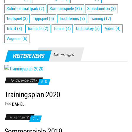
Schützenmattpark
(2)
Sommerspiele
(89)
Speedminton
(3)
Testspiel
(3)
Tippspiel
(5)
Tischtennis
(7)
Training
(17)
Trikot
(3)
Turnhalle
(2)
Turnier
(4)
Unihockey
(5)
Video
(4)
Vogesen
(6)
Alle anzeigen
WEITERE NEWS
15. Dezember 2019
0
Trainingsplan 2020
Von
DANIEL
6. April 2019
0
Sommerspiele 2019